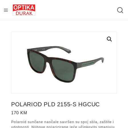
POLARIOD PLD 2155-S HGCUC
170
KM
Polaroid sunčane naočale savršen su spoj stila, zaštite i
udobnosti. Njihove polarizirane leće učinkovito smanjuju