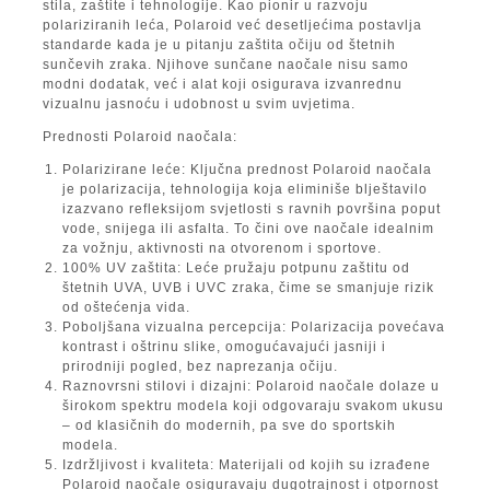
stila, zaštite i tehnologije. Kao pionir u razvoju
polariziranih leća, Polaroid već desetljećima postavlja
standarde kada je u pitanju zaštita očiju od štetnih
sunčevih zraka. Njihove sunčane naočale nisu samo
modni dodatak, već i alat koji osigurava izvanrednu
vizualnu jasnoću i udobnost u svim uvjetima.
Prednosti Polaroid naočala:
Polarizirane leće:
Ključna prednost Polaroid naočala
je polarizacija, tehnologija koja eliminiše blještavilo
izazvano refleksijom svjetlosti s ravnih površina poput
vode, snijega ili asfalta. To čini ove naočale idealnim
za vožnju, aktivnosti na otvorenom i sportove.
100% UV zaštita:
Leće pružaju potpunu zaštitu od
štetnih UVA, UVB i UVC zraka, čime se smanjuje rizik
od oštećenja vida.
Poboljšana vizualna percepcija:
Polarizacija povećava
kontrast i oštrinu slike, omogućavajući jasniji i
prirodniji pogled, bez naprezanja očiju.
Raznovrsni stilovi i dizajni:
Polaroid naočale dolaze u
širokom spektru modela koji odgovaraju svakom ukusu
– od klasičnih do modernih, pa sve do sportskih
modela.
Izdržljivost i kvaliteta:
Materijali od kojih su izrađene
Polaroid naočale osiguravaju dugotrajnost i otpornost