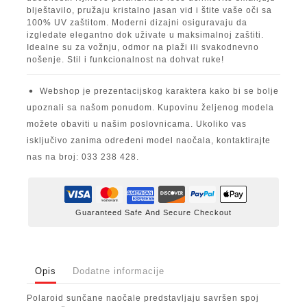
blještavilo, pružaju kristalno jasan vid i štite vaše oči sa
100% UV zaštitom. Moderni dizajni osiguravaju da
izgledate elegantno dok uživate u maksimalnoj zaštiti.
Idealne su za vožnju, odmor na plaži ili svakodnevno
nošenje. Stil i funkcionalnost na dohvat ruke!
Webshop je prezentacijskog karaktera kako bi se bolje
upoznali sa našom ponudom. Kupovinu željenog modela
možete obaviti u našim poslovnicama. Ukoliko vas
isključivo zanima određeni model naočala, kontaktirajte
nas na broj: 033 238 428.
Guaranteed Safe And Secure Checkout
Opis
Dodatne informacije
Polaroid sunčane naočale predstavljaju savršen spoj