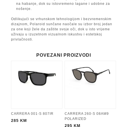
na habanje, dok su istovremeno lagane i udobne za
nošenje.
Odlikujući se vrhunskom tehnologijom i bezvremenskim
dizajnom, Polaroid sunčane naočale su izbor broj jedan
za one koji žele da zaštite svoje oči, dok u isto vrijeme
uživaju u izuzetnom vizualnom iskustvu i estetskoj
privlačnosti.
POVEZANI PROIZVODI
CARRERA 001-S 807IR
CARRERA 260-S 08AM9
POLARIZED
285
KM
295
KM