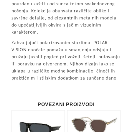
pouzdanu zaštitu od sunca tokom svakodnevnog
nošenja. Kolekcija obuhvata različite oblike i
završne detalje, od elegantnih metalnih modela
do upečatljivijih okvira s jačim vizuelnim
karakterom.
Zahvaljujući polarizovanim staklima, POLAR
VISION naočale pomažu u smanjenju odsjaja i
pružaju jasniji pogled pri vožnji, šetnji, putovanju
ili boravku na otvorenom. Njihov dizajn lako se
uklapa u različite modne kombinacije, čineći ih
praktičnim i stilskim dodatkom za sunčane dane.
POVEZANI PROIZVODI