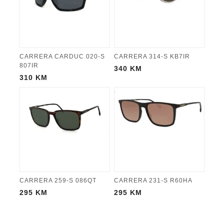
CARRERA CARDUC 020-S
CARRERA 314-S KB7IR
807IR
340
KM
310
KM
CARRERA 259-S 086QT
CARRERA 231-S R60HA
295
KM
295
KM