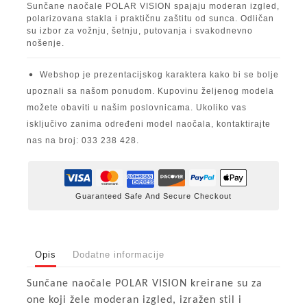
Sunčane naočale POLAR VISION spajaju moderan izgled,
polarizovana stakla i praktičnu zaštitu od sunca. Odličan
su izbor za vožnju, šetnju, putovanja i svakodnevno
nošenje.
Webshop je prezentacijskog karaktera kako bi se bolje
upoznali sa našom ponudom. Kupovinu željenog modela
možete obaviti u našim poslovnicama. Ukoliko vas
isključivo zanima određeni model naočala, kontaktirajte
nas na broj: 033 238 428.
Guaranteed Safe And Secure Checkout
Opis
Dodatne informacije
Sunčane naočale POLAR VISION kreirane su za
one koji žele moderan izgled, izražen stil i