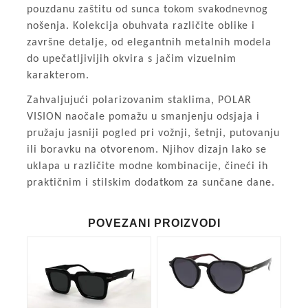
pouzdanu zaštitu od sunca tokom svakodnevnog
nošenja. Kolekcija obuhvata različite oblike i
završne detalje, od elegantnih metalnih modela
do upečatljivijih okvira s jačim vizuelnim
karakterom.
Zahvaljujući polarizovanim staklima, POLAR
VISION naočale pomažu u smanjenju odsjaja i
pružaju jasniji pogled pri vožnji, šetnji, putovanju
ili boravku na otvorenom. Njihov dizajn lako se
uklapa u različite modne kombinacije, čineći ih
praktičnim i stilskim dodatkom za sunčane dane.
POVEZANI PROIZVODI