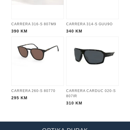
CARRERA 316-S 807M9
CARRERA 314-S GUU9O
390
KM
340
KM
CARRERA 260-S 80770
CARRERA CARDUC 020-S
807IR
295
KM
310
KM