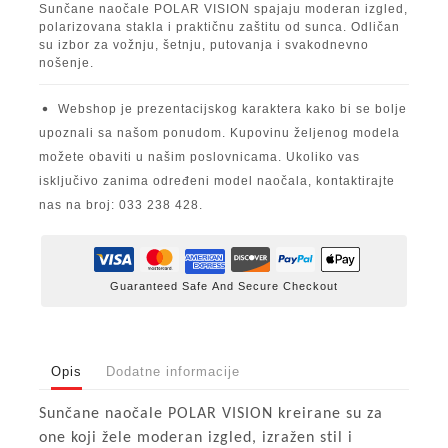
Sunčane naočale POLAR VISION spajaju moderan izgled,
polarizovana stakla i praktičnu zaštitu od sunca. Odličan
su izbor za vožnju, šetnju, putovanja i svakodnevno
nošenje.
Webshop je prezentacijskog karaktera kako bi se bolje
upoznali sa našom ponudom. Kupovinu željenog modela
možete obaviti u našim poslovnicama. Ukoliko vas
isključivo zanima određeni model naočala, kontaktirajte
nas na broj: 033 238 428.
Guaranteed Safe And Secure Checkout
Opis
Dodatne informacije
Sunčane naočale POLAR VISION kreirane su za
one koji žele moderan izgled, izražen stil i