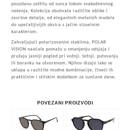
pouzdanu zaštitu od sunca tokom svakodnevnog
nošenja. Kolekcija obuhvata različite oblike i
završne detalje, od elegantnih metalnih modela
do upečatljivijih okvira s jačim vizuelnim
karakterom.
Zahvaljujući polarizovanim staklima, POLAR
VISION naočale pomažu u smanjenju odsjaja i
pružaju jasniji pogled pri vožnji, šetnji, putovanju
ili boravku na otvorenom. Njihov dizajn lako se
uklapa u različite modne kombinacije, čineći ih
praktičnim i stilskim dodatkom za sunčane dane.
POVEZANI PROIZVODI