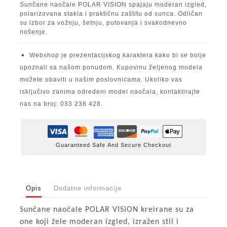
Sunčane naočale POLAR VISION spajaju moderan izgled,
polarizovana stakla i praktičnu zaštitu od sunca. Odličan
su izbor za vožnju, šetnju, putovanja i svakodnevno
nošenje.
Webshop je prezentacijskog karaktera kako bi se bolje
upoznali sa našom ponudom. Kupovinu željenog modela
možete obaviti u našim poslovnicama. Ukoliko vas
isključivo zanima određeni model naočala, kontaktirajte
nas na broj: 033 238 428.
Guaranteed Safe And Secure Checkout
Opis
Dodatne informacije
Sunčane naočale POLAR VISION kreirane su za
one koji žele moderan izgled, izražen stil i