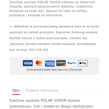
Sunčane naočale POLAR VISION odlikuju se modernim
linijama, tamnijim polarizovanim staklima i praktičnim
dizajnom za svaki dan. Idealan su izbor za vožnju,
putovanja i boravak na otvorenom.
Webshop je prezentacijskog karaktera kako bi se bolje
upoznali sa našom ponudom. Kupovinu željenog modela
možete obaviti u našim poslovnicama. Ukoliko vas
isključivo zanima određeni model naočala, kontaktirajte
nas na broj: 033 238 428.
Guaranteed Safe And Secure Checkout
Opis
Dodatne informacije
Sunčane naočale POLAR VISION donose
jednostavan, čist i moderan dizajn namijenjen