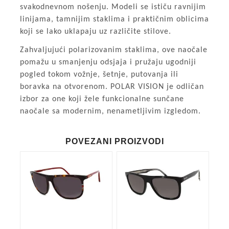
svakodnevnom nošenju. Modeli se ističu ravnijim
linijama, tamnijim staklima i praktičnim oblicima
koji se lako uklapaju uz različite stilove.
Zahvaljujući polarizovanim staklima, ove naočale
pomažu u smanjenju odsjaja i pružaju ugodniji
pogled tokom vožnje, šetnje, putovanja ili
boravka na otvorenom. POLAR VISION je odličan
izbor za one koji žele funkcionalne sunčane
naočale sa modernim, nenametljivim izgledom.
POVEZANI PROIZVODI