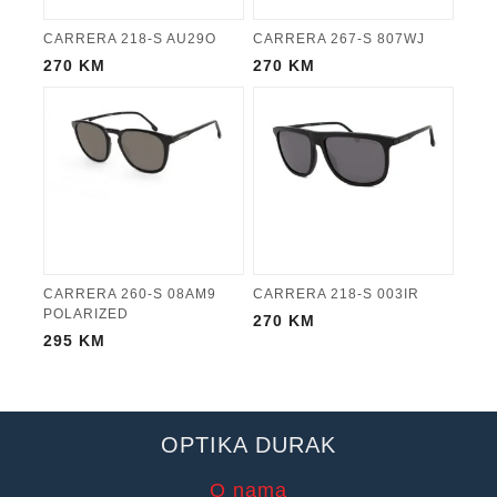
CARRERA 218-S AU29O
CARRERA 267-S 807WJ
270
KM
270
KM
CARRERA 260-S 08AM9
CARRERA 218-S 003IR
POLARIZED
270
KM
295
KM
OPTIKA DURAK
O nama