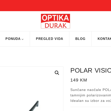
PONUDA
PREGLED VIDA
BLOG
KONTA
POLAR VISIO
149
KM
Sunčane naočale POLA
tamnijim polarizovanim
Idealan su izbor za vo