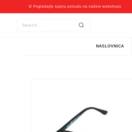
🛒 Pogledajte sjajnu ponudu na našem webshopu
NASLOVNICA