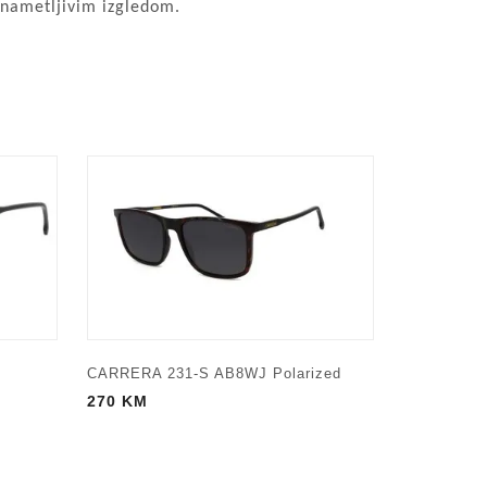
enametljivim izgledom.
CARRERA 231-S AB8WJ Polarized
270
KM