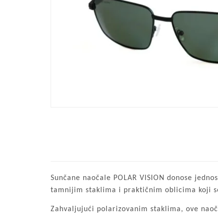
Sunčane naočale POLAR VISION donose jednosta
tamnijim staklima i praktičnim oblicima koji se
Zahvaljujući polarizovanim staklima, ove naoč