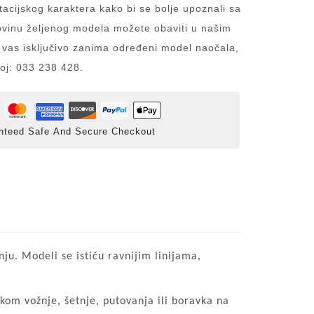
acijskog karaktera kako bi se bolje upoznali sa
inu željenog modela možete obaviti u našim
 vas isključivo zanima određeni model naočala,
roj: 033 238 428.
nteed Safe And Secure Checkout
. Modeli se ističu ravnijim linijama,
kom vožnje, šetnje, putovanja ili boravka na