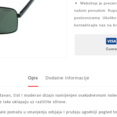
Webshop je prezent
našom ponudom. Kupov
poslovnicama. Ukoliko
kontaktirajte nas na b
Guara
Opis
Dodatne informacije
van, čist i moderan dizajn namijenjen svakodnevnom nošenju
 lako uklapaju uz različite stilove.
ale pomažu u smanjenju odsjaja i pružaju ugodniji pogled to