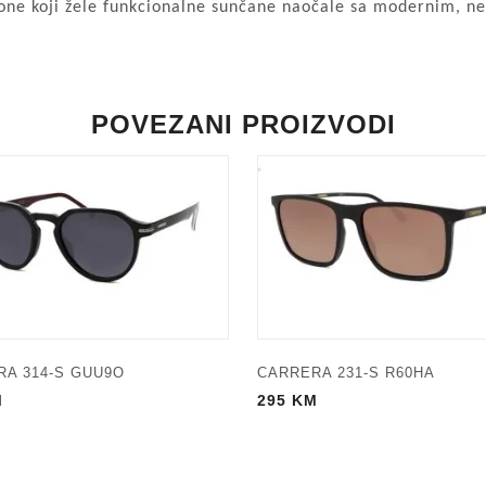
one koji žele funkcionalne sunčane naočale sa modernim, n
POVEZANI PROIZVODI
A 314-S GUU9O
CARRERA 231-S R60HA
M
295
KM