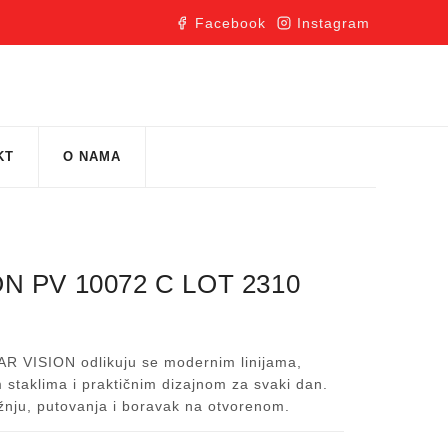
Facebook
Instagram
KT
O NAMA
N PV 10072 C LOT 2310
R VISION odlikuju se modernim linijama,
 staklima i praktičnim dizajnom za svaki dan.
žnju, putovanja i boravak na otvorenom.