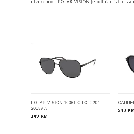
otvorenom. POLAR VISION je odličan izbor za 
POLAR VISION 10061 C LOT2204
CARRER
20189 A
340
K
149
KM