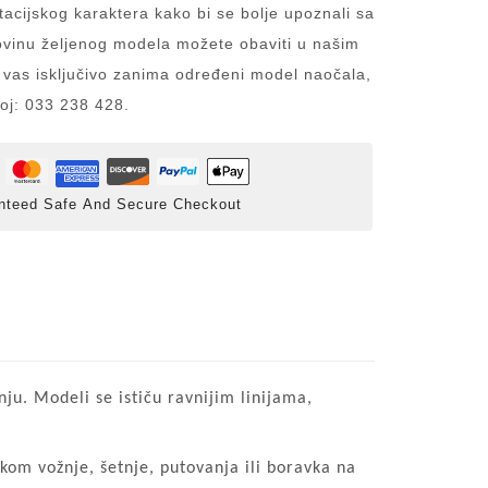
acijskog karaktera kako bi se bolje upoznali sa
inu željenog modela možete obaviti u našim
 vas isključivo zanima određeni model naočala,
roj: 033 238 428.
nteed Safe And Secure Checkout
. Modeli se ističu ravnijim linijama,
kom vožnje, šetnje, putovanja ili boravka na