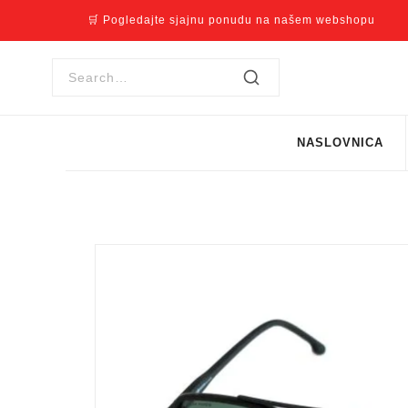
🛒 Pogledajte sjajnu ponudu na našem webshopu
NASLOVNICA