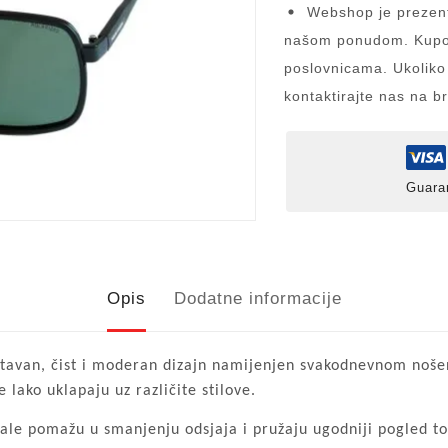
Webshop je prezent
našom ponudom. Kupov
poslovnicama. Ukoliko
kontaktirajte nas na b
Guara
Opis
Dodatne informacije
van, čist i moderan dizajn namijenjen svakodnevnom nošenju
 lako uklapaju uz različite stilove.
ale pomažu u smanjenju odsjaja i pružaju ugodniji pogled to