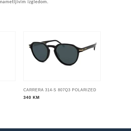
enametljivim izgledom.
CARRERA 314-S 807Q3 POLARIZED
340
KM