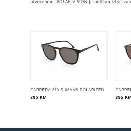
otvorenom. POLAR VISION je odličan izbor za 
CARRERA 260-S 08AM9 POLARIZED
CARRER
295
KM
295
K