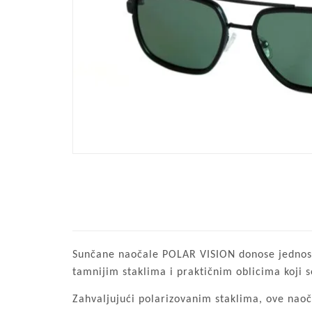
Sunčane naočale POLAR VISION donose jednosta
tamnijim staklima i praktičnim oblicima koji se
Zahvaljujući polarizovanim staklima, ove naoč