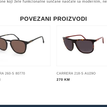
one koji žele funkcionalne sunčane naočale sa modernim, n
POVEZANI PROIZVODI
A 260-S 80770
CARRERA 218-S AU29O
M
270
KM