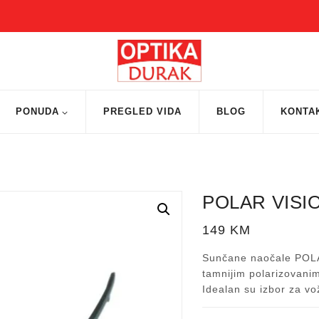
PONUDA
PREGLED VIDA
BLOG
KONTA
POLAR VISIO
149
KM
Sunčane naočale POLA
tamnijim polarizovanim
Idealan su izbor za vo