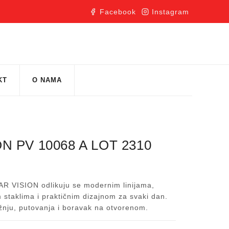
Facebook
Instagram
KT
O NAMA
N PV 10068 A LOT 2310
R VISION odlikuju se modernim linijama,
 staklima i praktičnim dizajnom za svaki dan.
žnju, putovanja i boravak na otvorenom.