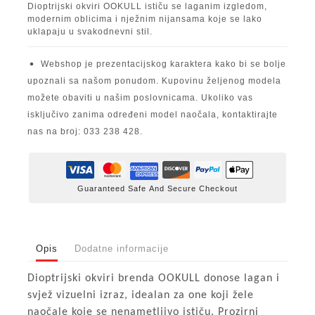
Dioptrijski okviri OOKULL ističu se laganim izgledom,
modernim oblicima i nježnim nijansama koje se lako
uklapaju u svakodnevni stil.
Webshop je prezentacijskog karaktera kako bi se bolje
upoznali sa našom ponudom. Kupovinu željenog modela
možete obaviti u našim poslovnicama. Ukoliko vas
isključivo zanima određeni model naočala, kontaktirajte
nas na broj: 033 238 428.
Guaranteed Safe And Secure Checkout
Opis
Dodatne informacije
Dioptrijski okviri brenda OOKULL donose lagan i
svjež vizuelni izraz, idealan za one koji žele
naočale koje se nenametljivo ističu. Prozirni