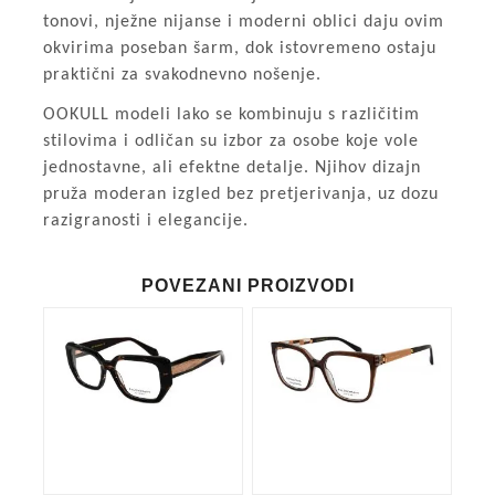
tonovi, nježne nijanse i moderni oblici daju ovim
okvirima poseban šarm, dok istovremeno ostaju
praktični za svakodnevno nošenje.
OOKULL modeli lako se kombinuju s različitim
stilovima i odličan su izbor za osobe koje vole
jednostavne, ali efektne detalje. Njihov dizajn
pruža moderan izgled bez pretjerivanja, uz dozu
razigranosti i elegancije.
POVEZANI PROIZVODI