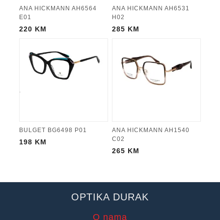
ANA HICKMANN AH6564
ANA HICKMANN AH6531
E01
H02
220
KM
285
KM
BULGET BG6498 P01
ANA HICKMANN AH1540
C02
198
KM
265
KM
OPTIKA DURAK
O nama