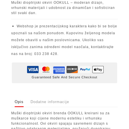
Muški dioptrijski okviri OOKULL – moderan dizajn,
vrhunski materijali i udobnost za dinamičan i sofisticiran
stil svaki dan.
Webshop je prezentacijskog karaktera kako bi se bolje
upoznali sa našom ponudom. Kupovinu željenog modela
možete obaviti u našim poslovnicama. Ukoliko vas
isključivo zanima određeni model naočala, kontaktirajte
nas na broj: 033 238 428.
Guaranteed Safe And Secure Checkout
Opis
Dodatne informacije
Muški dioptrijski okviri brenda OOKULL kreirani su za
muškarce koji cijene modernu estetiku i vrhunsku
funkcionalnost. Ovi okviri spajaju savremeni dizajn s
pažljivo odabranim materijalima, pružajući dugotrajnu