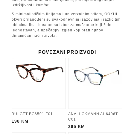
izdržljivost i komfor.
S minimalističkim linijama i univerzalnim stilom, OOKULL
okviri prilagođeni su svakodnevnim izazovima i različitim
oblicima lica. Idealan su izbor za muškarce koji žele
jednostavan, a upečatljiv izgled koji prati njihov
dinamičan način života.
POVEZANI PROIZVODI
BULGET BG6501 E01
ANA HICKMANN AH6496T
C01
198
KM
265
KM