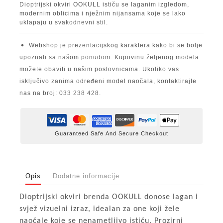
Dioptrijski okviri OOKULL ističu se laganim izgledom,
modernim oblicima i nježnim nijansama koje se lako
uklapaju u svakodnevni stil.
Webshop je prezentacijskog karaktera kako bi se bolje
upoznali sa našom ponudom. Kupovinu željenog modela
možete obaviti u našim poslovnicama. Ukoliko vas
isključivo zanima određeni model naočala, kontaktirajte
nas na broj: 033 238 428.
Guaranteed Safe And Secure Checkout
Opis
Dodatne informacije
Dioptrijski okviri brenda OOKULL donose lagan i
svjež vizuelni izraz, idealan za one koji žele
naočale koje se nenametljivo ističu. Prozirni