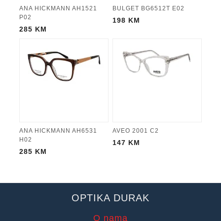
ANA HICKMANN AH1521
BULGET BG6512T E02
P02
198
KM
285
KM
ANA HICKMANN AH6531
AVEO 2001 C2
H02
147
KM
285
KM
OPTIKA DURAK
O nama