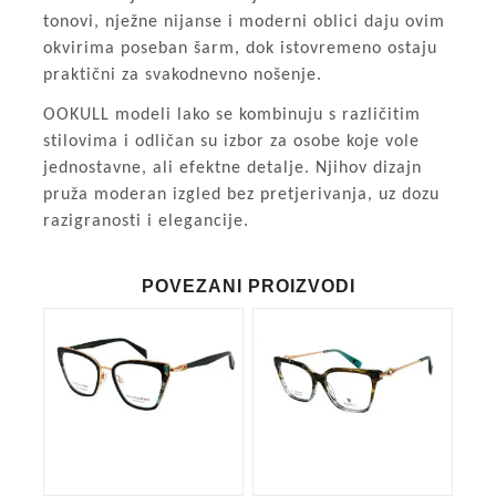
tonovi, nježne nijanse i moderni oblici daju ovim
okvirima poseban šarm, dok istovremeno ostaju
praktični za svakodnevno nošenje.
OOKULL modeli lako se kombinuju s različitim
stilovima i odličan su izbor za osobe koje vole
jednostavne, ali efektne detalje. Njihov dizajn
pruža moderan izgled bez pretjerivanja, uz dozu
razigranosti i elegancije.
POVEZANI PROIZVODI