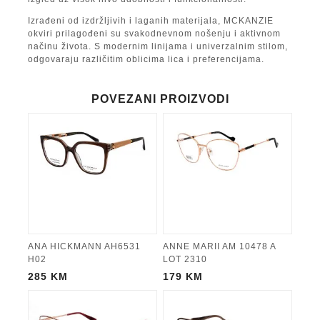
Izrađeni od izdržljivih i laganih materijala, MCKANZIE
okviri prilagođeni su svakodnevnom nošenju i aktivnom
načinu života. S modernim linijama i univerzalnim stilom,
odgovaraju različitim oblicima lica i preferencijama.
POVEZANI PROIZVODI
ANA HICKMANN AH6531
ANNE MARII AM 10478 A
H02
LOT 2310
285
KM
179
KM