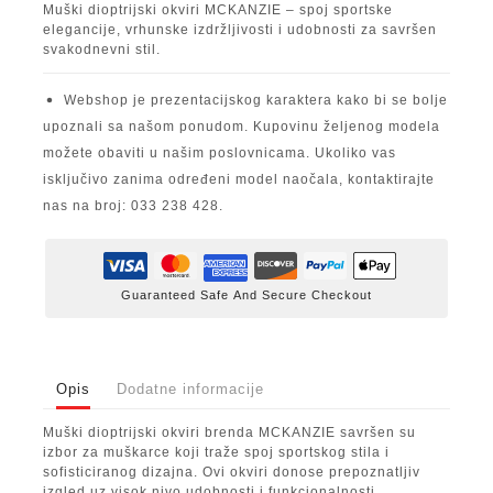
Muški dioptrijski okviri MCKANZIE – spoj sportske
elegancije, vrhunske izdržljivosti i udobnosti za savršen
svakodnevni stil.
Webshop je prezentacijskog karaktera kako bi se bolje
upoznali sa našom ponudom. Kupovinu željenog modela
možete obaviti u našim poslovnicama. Ukoliko vas
isključivo zanima određeni model naočala, kontaktirajte
nas na broj: 033 238 428.
Guaranteed Safe And Secure Checkout
Opis
Dodatne informacije
Muški dioptrijski okviri brenda MCKANZIE savršen su
izbor za muškarce koji traže spoj sportskog stila i
sofisticiranog dizajna. Ovi okviri donose prepoznatljiv
izgled uz visok nivo udobnosti i funkcionalnosti.