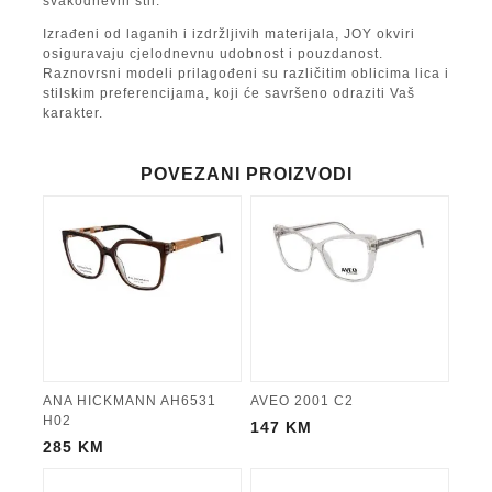
svakodnevni stil.
Izrađeni od laganih i izdržljivih materijala, JOY okviri
osiguravaju cjelodnevnu udobnost i pouzdanost.
Raznovrsni modeli prilagođeni su različitim oblicima lica i
stilskim preferencijama, koji će savršeno odraziti Vaš
karakter.
POVEZANI PROIZVODI
ANA HICKMANN AH6531
AVEO 2001 C2
H02
147
KM
285
KM