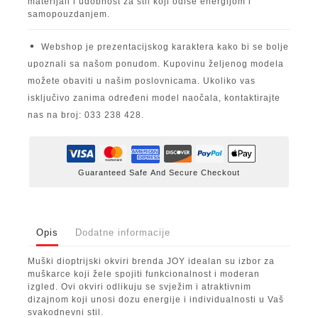
materijali i udobnost za stil koji odiše energijom i
samopouzdanjem.
Webshop je prezentacijskog karaktera kako bi se bolje
upoznali sa našom ponudom. Kupovinu željenog modela
možete obaviti u našim poslovnicama. Ukoliko vas
isključivo zanima određeni model naočala, kontaktirajte
nas na broj: 033 238 428.
Guaranteed Safe And Secure Checkout
Opis
Dodatne informacije
Muški dioptrijski okviri brenda JOY idealan su izbor za
muškarce koji žele spojiti funkcionalnost i moderan
izgled. Ovi okviri odlikuju se svježim i atraktivnim
dizajnom koji unosi dozu energije i individualnosti u Vaš
svakodnevni stil.