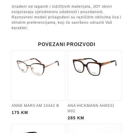
Izrađeni od laganih i izdržljivih materijala, JOY okviri
osiguravaju cjelodnevnu udobnost i pouzdanost.
Raznovrsni modeli prilagođeni su različitim oblicima lica i
stilskim preferencijama, koji će savršeno odraziti Vaš
karakter.
POVEZANI PROIZVODI
ANNE MARII AM 10442 B
ANA HICKMANN AH6531
H02
175
KM
285
KM