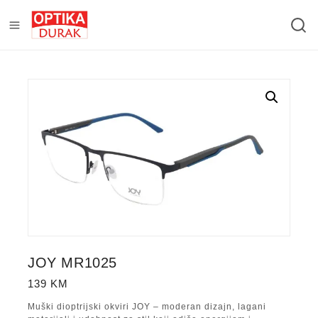
JOY MR1025
139
KM
Muški dioptrijski okviri JOY – moderan dizajn, lagani