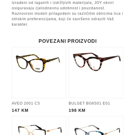
Izrađeni od laganih i izdržljivih materijala, JOY okviri
osiguravaju cjelodnevnu udobnost i pouzdanost.
Raznovrsni modeli prilagođeni su različitim oblicima lica i
stilskim preferencijama, koji će savršeno odraziti Vaš
karakter.
POVEZANI PROIZVODI
AVEO 2001 C5
BULGET BG6501 E01
147
KM
198
KM