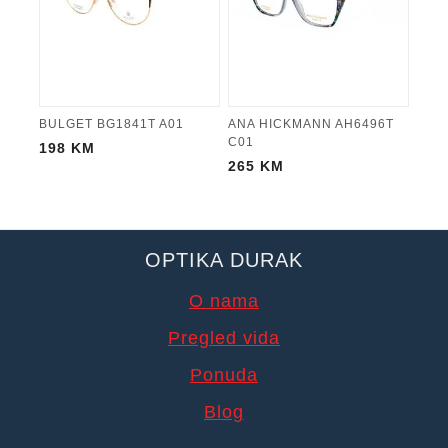
BULGET BG1841T A01
ANA HICKMANN AH6496T
C01
198
KM
265
KM
OPTIKA DURAK
O nama
Pregled vida
Ponuda
Blog