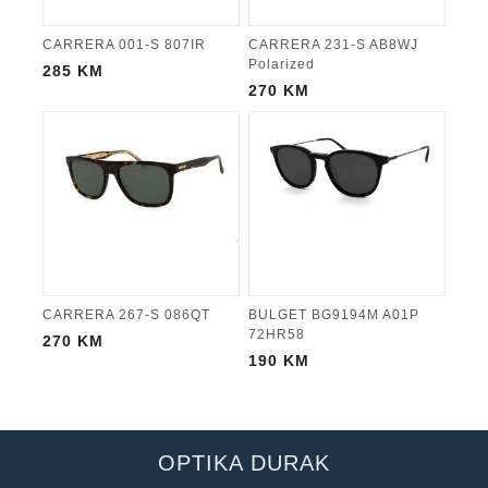
CARRERA 001-S 807IR
CARRERA 231-S AB8WJ
Polarized
285
KM
270
KM
CARRERA 267-S 086QT
BULGET BG9194M A01P
72HR58
270
KM
190
KM
OPTIKA DURAK