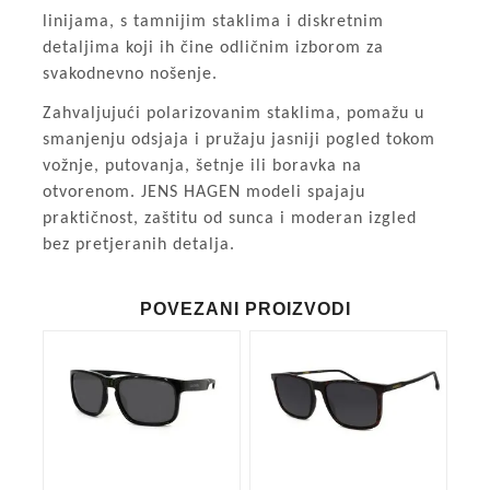
linijama, s tamnijim staklima i diskretnim
detaljima koji ih čine odličnim izborom za
svakodnevno nošenje.
Zahvaljujući polarizovanim staklima, pomažu u
smanjenju odsjaja i pružaju jasniji pogled tokom
vožnje, putovanja, šetnje ili boravka na
otvorenom. JENS HAGEN modeli spajaju
praktičnost, zaštitu od sunca i moderan izgled
bez pretjeranih detalja.
POVEZANI PROIZVODI