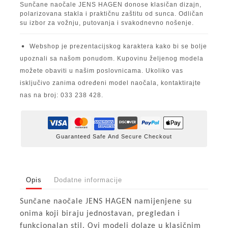
Sunčane naočale JENS HAGEN donose klasičan dizajn,
polarizovana stakla i praktičnu zaštitu od sunca. Odličan
su izbor za vožnju, putovanja i svakodnevno nošenje.
Webshop je prezentacijskog karaktera kako bi se bolje
upoznali sa našom ponudom. Kupovinu željenog modela
možete obaviti u našim poslovnicama. Ukoliko vas
isključivo zanima određeni model naočala, kontaktirajte
nas na broj: 033 238 428.
Guaranteed Safe And Secure Checkout
Opis
Dodatne informacije
Sunčane naočale JENS HAGEN namijenjene su
onima koji biraju jednostavan, pregledan i
funkcionalan stil. Ovi modeli dolaze u klasičnim