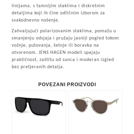
linijama, s tamnijim staklima i diskretnim
detaljima koji ih čine odličnim izborom za
svakodnevno nošenje.
Zahvaljujući polarizovanim staklima, pomažu u
smanjenju odsjaja i pružaju jasniji pogled tokom
vožnje, putovanja, šetnje ili boravka na
otvorenom. JENS HAGEN modeli spajaju
praktičnost, zaštitu od sunca i moderan izgled
bez pretjeranih detalja.
POVEZANI PROIZVODI