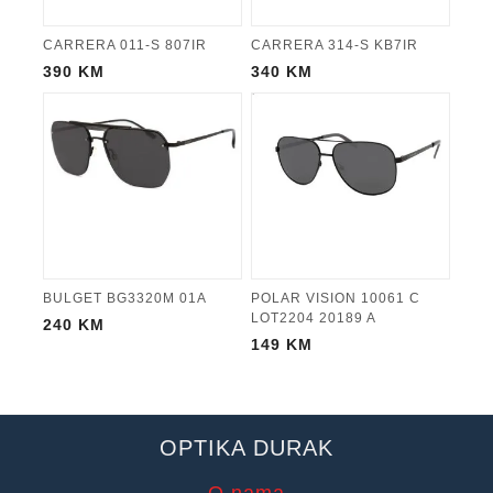
CARRERA 011-S 807IR
CARRERA 314-S KB7IR
390
KM
340
KM
BULGET BG3320M 01A
POLAR VISION 10061 C
LOT2204 20189 A
240
KM
149
KM
OPTIKA DURAK