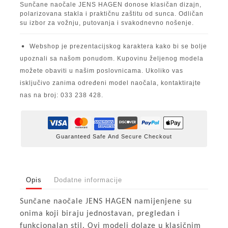
Sunčane naočale JENS HAGEN donose klasičan dizajn,
polarizovana stakla i praktičnu zaštitu od sunca. Odličan
su izbor za vožnju, putovanja i svakodnevno nošenje.
Webshop je prezentacijskog karaktera kako bi se bolje
upoznali sa našom ponudom. Kupovinu željenog modela
možete obaviti u našim poslovnicama. Ukoliko vas
isključivo zanima određeni model naočala, kontaktirajte
nas na broj: 033 238 428.
Guaranteed Safe And Secure Checkout
Opis
Dodatne informacije
Sunčane naočale JENS HAGEN namijenjene su
onima koji biraju jednostavan, pregledan i
funkcionalan stil. Ovi modeli dolaze u klasičnim