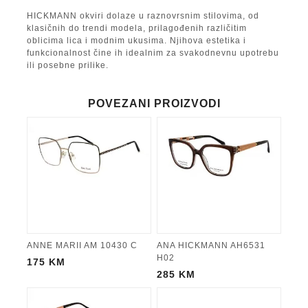
HICKMANN okviri dolaze u raznovrsnim stilovima, od
klasičnih do trendi modela, prilagođenih različitim
oblicima lica i modnim ukusima. Njihova estetika i
funkcionalnost čine ih idealnim za svakodnevnu upotrebu
ili posebne prilike.
POVEZANI PROIZVODI
ANNE MARII AM 10430 C
ANA HICKMANN AH6531
H02
175
KM
285
KM