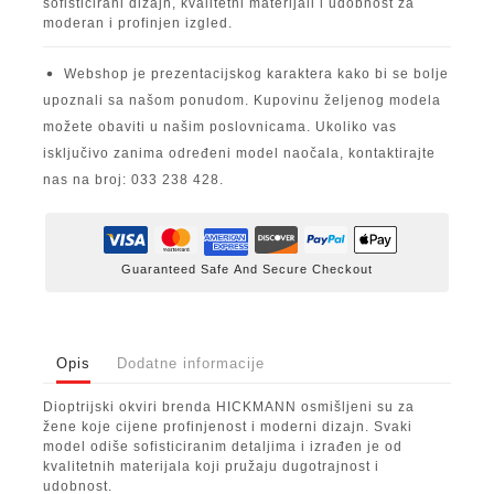
sofisticirani dizajn, kvalitetni materijali i udobnost za
moderan i profinjen izgled.
Webshop je prezentacijskog karaktera kako bi se bolje
upoznali sa našom ponudom. Kupovinu željenog modela
možete obaviti u našim poslovnicama. Ukoliko vas
isključivo zanima određeni model naočala, kontaktirajte
nas na broj: 033 238 428.
Guaranteed Safe And Secure Checkout
Opis
Dodatne informacije
Dioptrijski okviri brenda HICKMANN osmišljeni su za
žene koje cijene profinjenost i moderni dizajn. Svaki
model odiše sofisticiranim detaljima i izrađen je od
kvalitetnih materijala koji pružaju dugotrajnost i
udobnost.