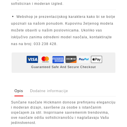
sofisticiran i moderan izgled.
Webshop je prezentacijskog karaktera kako bi se bolje
upoznali sa našom ponudom. Kupovinu željenog modela
možete obaviti u našim poslovnicama. Ukoliko vas
isključivo zanima određeni model naočala, kontaktirajte
nas na broj: 033 238 428.
Guaranteed Safe And Secure Checkout
Opis
Dodatne informacije
Sunčane naočale
Hickmann
donose prefinjenu eleganciju
i moderan dizajn, savršene za osobe s istančanim
osjećajem za stil. Inspirisane savremenim trendovima,
ove naočale odišu sofisticiranošću i naglašavaju Vašu
jedinstvenost.