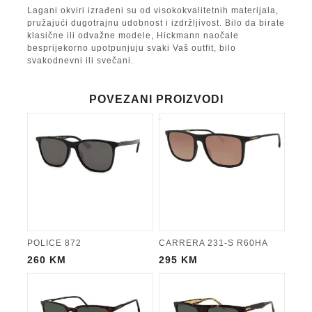
Lagani okviri izrađeni su od visokokvalitetnih materijala,
pružajući dugotrajnu udobnost i izdržljivost. Bilo da birate
klasične ili odvažne modele, Hickmann naočale
besprijekorno upotpunjuju svaki Vaš outfit, bilo
svakodnevni ili svečani.
POVEZANI PROIZVODI
POLICE 872
CARRERA 231-S R60HA
260
KM
295
KM