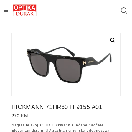
HICKMANN 71HR60 HI9155 A01
270
KM
Naglasite svoj stil uz Hickmann sunčane naočale.
Elegantan dizajn, UV zaštita i vrhunska udobnost za