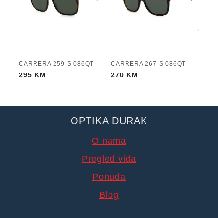
CARRERA 259-S 086QT
CARRERA 267-S 086QT
295
KM
270
KM
OPTIKA DURAK
O nama
Pregled vida
Ponuda
Blog