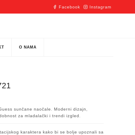
Facebook
Instagram
KT
O NAMA
721
z Guess sunčane naočale. Moderni dizajn,
dobnost za mladalački i trendi izgled.
acijskog karaktera kako bi se bolje upoznali sa