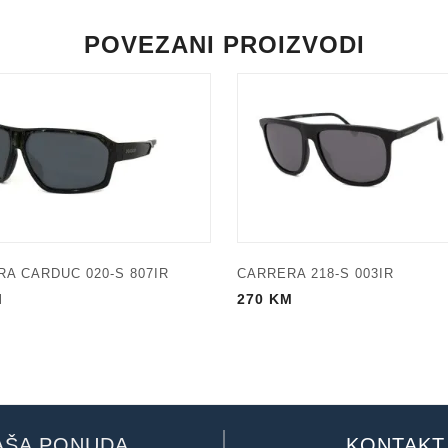
POVEZANI PROIZVODI
A CARDUC 020-S 807IR
CARRERA 218-S 003IR
M
270
KM
AŠA PONUDA
KONTAKT