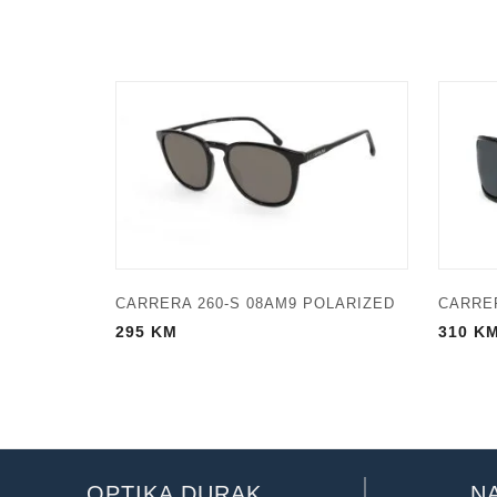
CARRERA 260-S 08AM9 POLARIZED
CARRER
295
KM
310
K
OPTIKA DURAK
N