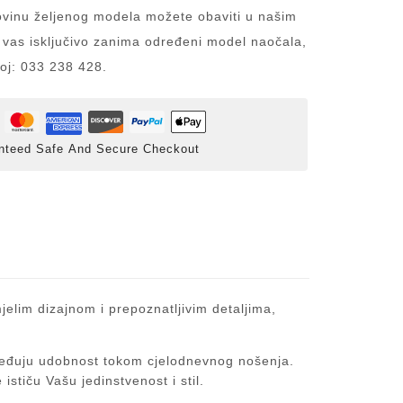
inu željenog modela možete obaviti u našim
 vas isključivo zanima određeni model naočala,
roj: 033 238 428.
nteed Safe And Secure Checkout
elim dizajnom i prepoznatljivim detaljima,
zbjeđuju udobnost tokom cjelodnevnog nošenja.
ističu Vašu jedinstvenost i stil.