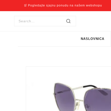
🛒 Pogledajte sjajnu ponudu na našem webshopu
NASLOVNICA