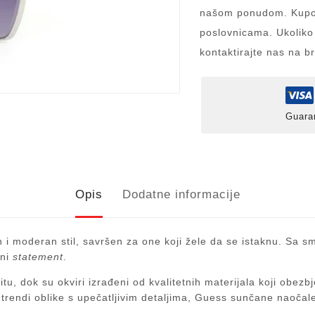
našom ponudom. Kupov
poslovnicama. Ukoliko
kontaktirajte nas na b
Guara
Opis
Dodatne informacije
i moderan stil, savršen za one koji žele da se istaknu. Sa smj
dni
statement
.
u, dok su okviri izrađeni od kvalitetnih materijala koji obe
i trendi oblike s upečatljivim detaljima, Guess sunčane naočale 