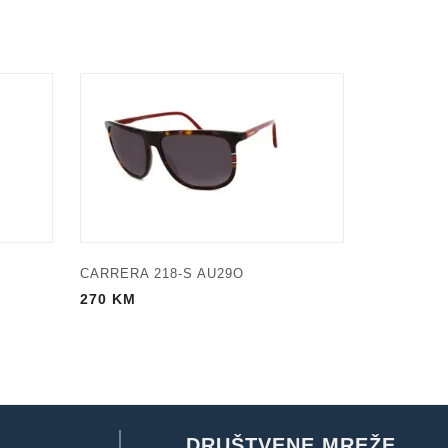
CARRERA 218-S AU29O
270
KM
DRUŠTVENE MREŽE