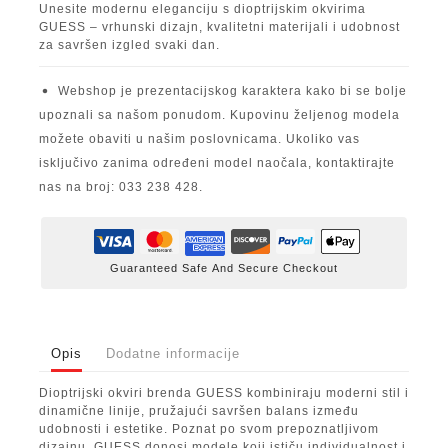
Unesite modernu eleganciju s dioptrijskim okvirima
GUESS – vrhunski dizajn, kvalitetni materijali i udobnost
za savršen izgled svaki dan.
Webshop je prezentacijskog karaktera kako bi se bolje
upoznali sa našom ponudom. Kupovinu željenog modela
možete obaviti u našim poslovnicama. Ukoliko vas
isključivo zanima određeni model naočala, kontaktirajte
nas na broj: 033 238 428.
Guaranteed Safe And Secure Checkout
Opis
Dodatne informacije
Dioptrijski okviri brenda GUESS kombiniraju moderni stil i
dinamične linije, pružajući savršen balans između
udobnosti i estetike. Poznat po svom prepoznatljivom
dizajnu, GUESS donosi modele koji ističu individualnost i