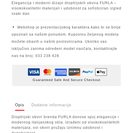
Elegancija i moderni dizajn dioptrijskih okvira FURLA –
visokokvalitetni materijali i udobnost za sofisticiran izgled
svaki dan.
Webshop je prezentacijskog karaktera kako bi se bolje
upoznali sa našom ponudom. Kupovinu željenog modela
možete obaviti u našim poslovnicama. Ukoliko vas
isključivo zanima određeni model naočala, kontaktirajte
nas na broj: 033 238 428.
Guaranteed Safe And Secure Checkout
Opis
Dodatne informacije
Dioptrijski okviri brenda FURLA donose spoj elegancije i
modernog italijanskog stila. Izrađeni od visokokvalitetnih
materijala, ovi okviri pružaju iznimnu udobnost i
dugotrajnost.