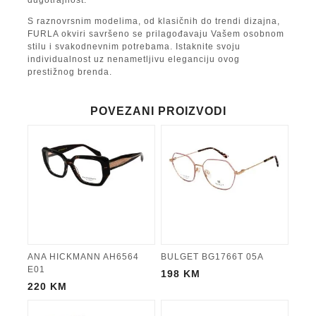
S raznovrsnim modelima, od klasičnih do trendi dizajna,
FURLA okviri savršeno se prilagođavaju Vašem osobnom
stilu i svakodnevnim potrebama. Istaknite svoju
individualnost uz nenametljivu eleganciju ovog
prestižnog brenda.
POVEZANI PROIZVODI
ANA HICKMANN AH6564
BULGET BG1766T 05A
E01
198
KM
220
KM