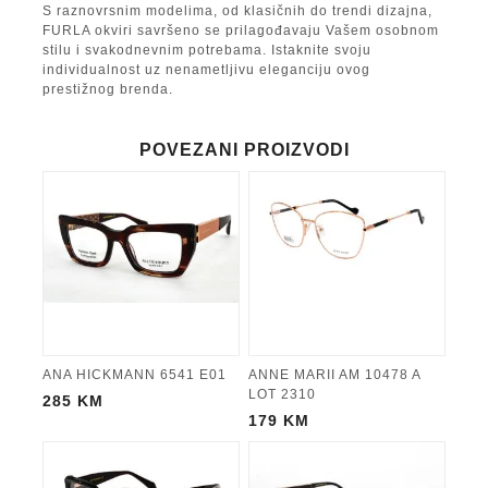
S raznovrsnim modelima, od klasičnih do trendi dizajna,
FURLA okviri savršeno se prilagođavaju Vašem osobnom
stilu i svakodnevnim potrebama. Istaknite svoju
individualnost uz nenametljivu eleganciju ovog
prestižnog brenda.
POVEZANI PROIZVODI
ANA HICKMANN 6541 E01
ANNE MARII AM 10478 A
LOT 2310
285
KM
179
KM