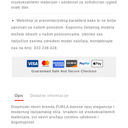
visokokvalitetni materijali i udobnost za sofisticiran izgled
svaki dan.
Webshop je prezentacijskog karaktera kako bi se bolje
upoznali sa našom ponudom. Kupovinu željenog modela
možete obaviti u našim poslovnicama. Ukoliko vas
isključivo zanima određeni model naočala, kontaktirajte
nas na broj: 033 238 428.
Guaranteed Safe And Secure Checkout
Opis
Dodatne informacije
Dioptrijski okviri brenda FURLA donose spoj elegancije i
modernog italijanskog stila. Izrađeni od visokokvalitetnih
materijala, ovi okviri pružaju iznimnu udobnost i
dugotrajnost.