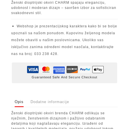
Ženski dioptrijski okviri CHARM spajaju eleganciju,
udobnost i moderan dizajn – savršen izbor za sofisticiran
svakodnevni stil.
Webshop je prezentacijskog karaktera kako bi se bolje
upoznali sa našom ponudom. Kupovinu željenog modela
možete obaviti u našim poslovnicama. Ukoliko vas
isključivo zanima određeni model naočala, kontaktirajte
nas na broj: 033 238 428.
Guaranteed Safe And Secure Checkout
Opis
Dodatne informacije
Ženski dioptrijski okviri brenda CHARM odlikuju se
nježnim, ženstvenim dizajnom i pažljivo odabranim
detaljima koji naglašavaju eleganciju. Izrađeni od
laganih i kvalitetnih materijala, pružaju udobnost tokom