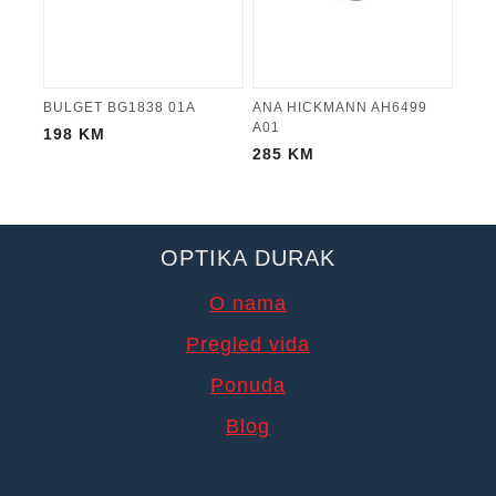
BULGET BG1838 01A
ANA HICKMANN AH6499
A01
198
KM
285
KM
OPTIKA DURAK
O nama
Pregled vida
Ponuda
Blog