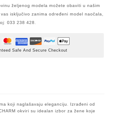
inu željenog modela možete obaviti u našim
 vas isključivo zanima određeni model naočala,
roj: 033 238 428.
nteed Safe And Secure Checkout
ma koji naglašavaju eleganciju. Izrađeni od
. CHARM okviri su idealan izbor za žene koje