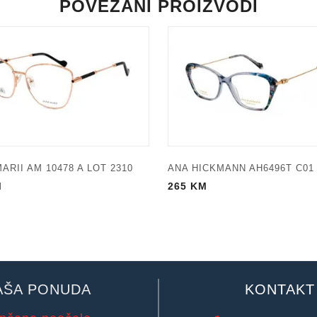
POVEZANI PROIZVODI
ARII AM 10478 A LOT 2310
ANA HICKMANN AH6496T C01
M
265
KM
AŠA PONUDA
KONTAKT