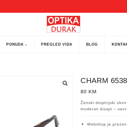
PONUDA
PREGLED VIDA
BLOG
KONTA
CHARM 653
80
KM
Ženski dioptrijski okv
moderan dizajn – savrš
Webshop je prezent