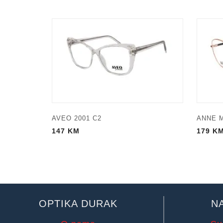
AVEO 2001 C2
ANNE M
147
KM
179
K
OPTIKA DURAK
N