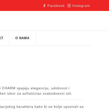
Facebook
Instagram
KT
O NAMA
8
iri CHARM spajaju eleganciju, udobnost i
en izbor za sofisticiran svakodnevni stil.
acijskog karaktera kako bi se bolje upoznali sa