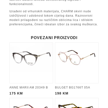
funkcionalnosti.
Izrađeni od vrhunskih materijala, CHARM okviri nude
izdržljivost i udobnost tokom cijelog dana. Raznovrsni
modeli prilagođeni su različitim oblicima lica i stilskim
preferencijama, čineći idealan izbor za svakog muškarca.
POVEZANI PROIZVODI
ANNE MARII AM 20349 B
BULGET BG1766T 05A
175
KM
198
KM