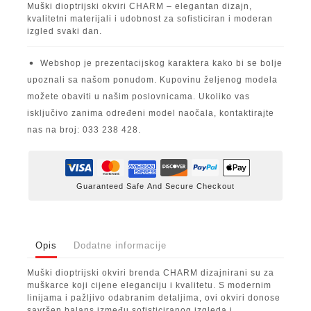
Muški dioptrijski okviri CHARM – elegantan dizajn,
kvalitetni materijali i udobnost za sofisticiran i moderan
izgled svaki dan.
Webshop je prezentacijskog karaktera kako bi se bolje
upoznali sa našom ponudom. Kupovinu željenog modela
možete obaviti u našim poslovnicama. Ukoliko vas
isključivo zanima određeni model naočala, kontaktirajte
nas na broj: 033 238 428.
Guaranteed Safe And Secure Checkout
Opis
Dodatne informacije
Muški dioptrijski okviri brenda CHARM dizajnirani su za
muškarce koji cijene eleganciju i kvalitetu. S modernim
linijama i pažljivo odabranim detaljima, ovi okviri donose
savršen balans između sofisticiranog izgleda i