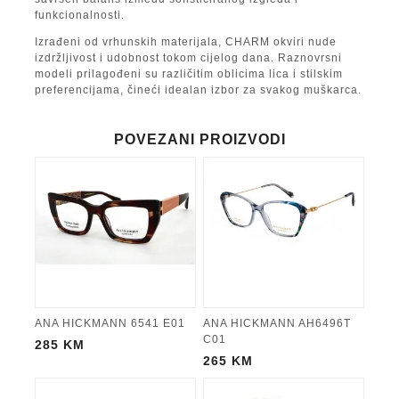
funkcionalnosti.
Izrađeni od vrhunskih materijala, CHARM okviri nude
izdržljivost i udobnost tokom cijelog dana. Raznovrsni
modeli prilagođeni su različitim oblicima lica i stilskim
preferencijama, čineći idealan izbor za svakog muškarca.
POVEZANI PROIZVODI
ANA HICKMANN 6541 E01
ANA HICKMANN AH6496T
C01
285
KM
265
KM