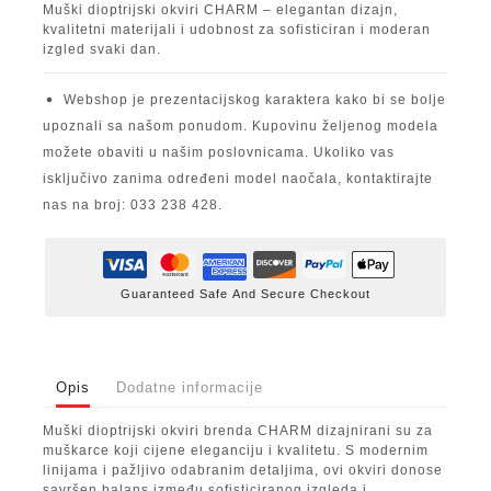
Muški dioptrijski okviri CHARM – elegantan dizajn,
kvalitetni materijali i udobnost za sofisticiran i moderan
izgled svaki dan.
Webshop je prezentacijskog karaktera kako bi se bolje
upoznali sa našom ponudom. Kupovinu željenog modela
možete obaviti u našim poslovnicama. Ukoliko vas
isključivo zanima određeni model naočala, kontaktirajte
nas na broj: 033 238 428.
Guaranteed Safe And Secure Checkout
Opis
Dodatne informacije
Muški dioptrijski okviri brenda CHARM dizajnirani su za
muškarce koji cijene eleganciju i kvalitetu. S modernim
linijama i pažljivo odabranim detaljima, ovi okviri donose
savršen balans između sofisticiranog izgleda i