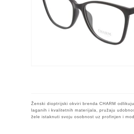
Ženski dioptrijski okviri brenda CHARM odlikuju
laganih i kvalitetnih materijala, pružaju udobn
žele istaknuti svoju osobnost uz profinjen i mo