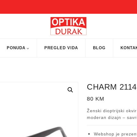
PONUDA
PREGLED VIDA
BLOG
KONTA
CHARM 2114
80
KM
Ženski dioptrijski okv
moderan dizajn – savrš
Webshop je prezent