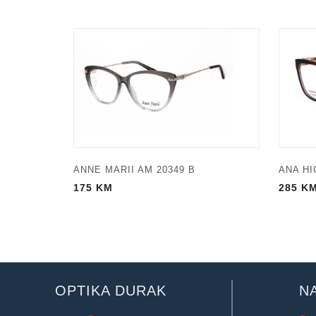
ANNE MARII AM 20349 B
ANA HI
175
KM
285
K
OPTIKA DURAK
N