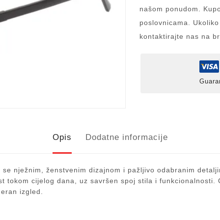
našom ponudom. Kupov
poslovnicama. Ukoliko
kontaktirajte nas na b
Guara
Opis
Dodatne informacije
 se nježnim, ženstvenim dizajnom i pažljivo odabranim detalji
ost tokom cijelog dana, uz savršen spoj stila i funkcionalnosti
deran izgled.