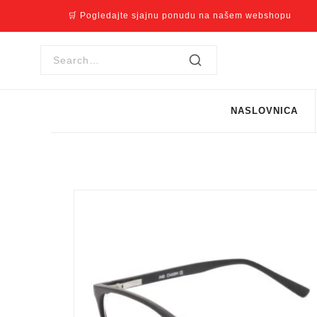
🛒 Pogledajte sjajnu ponudu na našem webshopu
NASLOVNICA