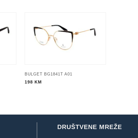
BULGET BG1841T A01
198
KM
DRUŠTVENE MREŽE