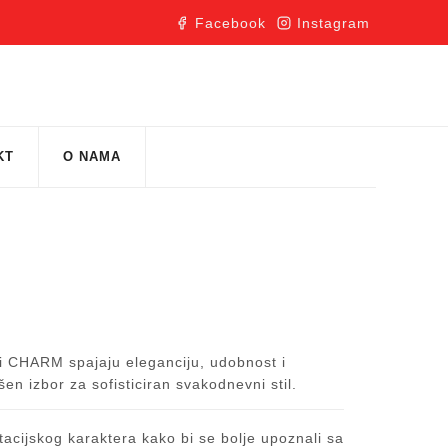
Facebook
Instagram
KT
O NAMA
iri CHARM spajaju eleganciju, udobnost i
en izbor za sofisticiran svakodnevni stil.
acijskog karaktera kako bi se bolje upoznali sa