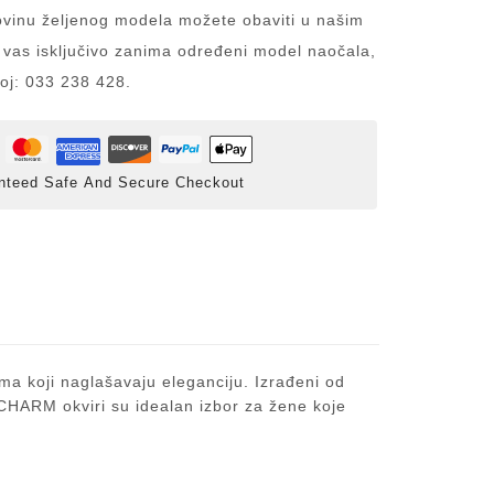
inu željenog modela možete obaviti u našim
 vas isključivo zanima određeni model naočala,
roj: 033 238 428.
nteed Safe And Secure Checkout
ma koji naglašavaju eleganciju. Izrađeni od
. CHARM okviri su idealan izbor za žene koje