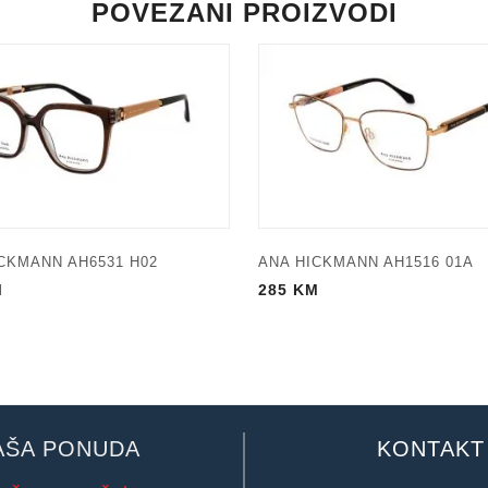
POVEZANI PROIZVODI
CKMANN AH6531 H02
ANA HICKMANN AH1516 01A
M
285
KM
AŠA PONUDA
KONTAKT