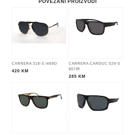
POVEZANI PROIZVODI
CARRERA 318-S I469O
CARRERA CARDUC 029-S
807IR
420
KM
285
KM