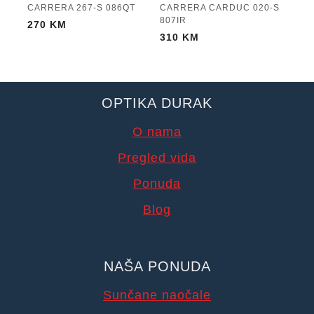
CARRERA 267-S 086QT
CARRERA CARDUC 020-S
807IR
270
KM
310
KM
OPTIKA DURAK
O nama
Pregled vida
Ponuda
Blog
NAŠA PONUDA
Sunčane naočale