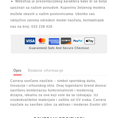
Webshop je prezentacijskog karaktera kako bi se bolje
upoznali sa našom ponudom. Kupovinu željenog modela
možete obaviti u našim poslovnicama. Ukoliko vas
isključivo zanima određeni model naočala, kontaktirajte
nas na broj: 033 238 428.
Guaranteed Safe And Secure Checkout
Opis
Dodatne informacije
Carrera sunčane naočale – simbol sportskog duha,
inovacije i vrhunskog stila. Ovaj legendarni brend donosi
savršenu kombinaciju funkcionalnosti i modernog
dizajna, idealnu za one koji vole da se izdvajaju. Uz
visokokvalitetne materijale i zaštitu od UV zraka, Carrera
naočale su savršen izbor za aktivan i moderan životni stil.