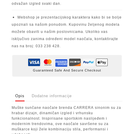
odvažan izgled svaki dan.
Webshop je prezentacijskog karaktera kako bi se bolje
upoznali sa našom ponudom. Kupovinu željenog modela
možete obaviti u našim poslovnicama. Ukoliko vas
isključivo zanima određeni model naočala, kontaktirajte
nas na broj: 033 238 428.
Guaranteed Safe And Secure Checkout
Opis
Dodatne informacije
Muške sunčane naočale brenda
CARRERA
sinonim su za
hrabar dizajn, dinamičan izgled i vrhunsku
funkcionalnost. Inspirisane sportskim naslijeđem i
modernim trendovima, ove naočale savršene su za
muškarce koji žele kombinaciju stila, performansi i