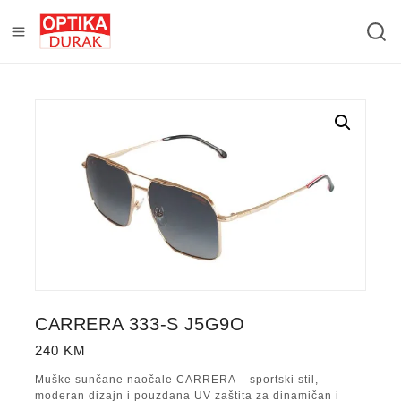
CARRERA 333-S J5G9O
240
KM
Muške sunčane naočale CARRERA – sportski stil,
moderan dizajn i pouzdana UV zaštita za dinamičan i