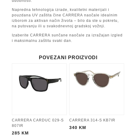
udobnosti.
Napredna tehnologija izrade, kvalitetni materijali i
pouzdana UV zaštita čine
CARRERA
naočale idealnim
izborom za aktivan način života – bilo da ste u pokretu,
na putovanju ili u svakodnevnoj gradskoj vožnji.
Izaberite
CARRERA
sunčane naočale za izražajan izgled
i maksimalnu zaštitu svaki dan.
POVEZANI PROIZVODI
CARRERA CARDUC 029-S
CARRERA 314-S KB7IR
807IR
340
KM
285
KM