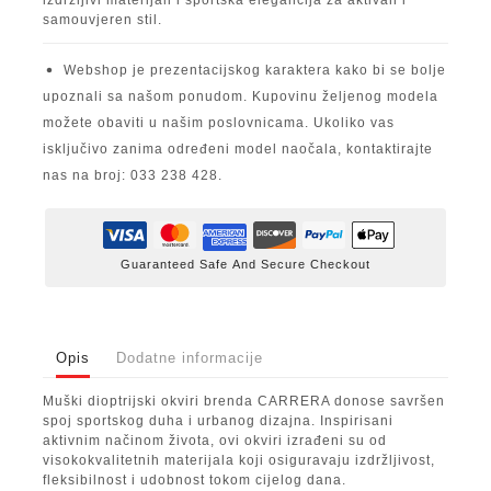
izdržljivi materijali i sportska elegancija za aktivan i
samouvjeren stil.
Webshop je prezentacijskog karaktera kako bi se bolje
upoznali sa našom ponudom. Kupovinu željenog modela
možete obaviti u našim poslovnicama. Ukoliko vas
isključivo zanima određeni model naočala, kontaktirajte
nas na broj: 033 238 428.
Guaranteed Safe And Secure Checkout
Opis
Dodatne informacije
Muški dioptrijski okviri brenda CARRERA donose savršen
spoj sportskog duha i urbanog dizajna. Inspirisani
aktivnim načinom života, ovi okviri izrađeni su od
visokokvalitetnih materijala koji osiguravaju izdržljivost,
fleksibilnost i udobnost tokom cijelog dana.