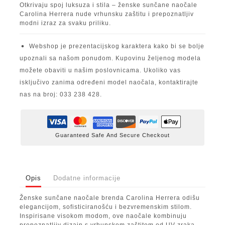
Otkrivaju spoj luksuza i stila – ženske sunčane naočale
Carolina Herrera nude vrhunsku zaštitu i prepoznatljiv
modni izraz za svaku priliku.
Webshop je prezentacijskog karaktera kako bi se bolje
upoznali sa našom ponudom. Kupovinu željenog modela
možete obaviti u našim poslovnicama. Ukoliko vas
isključivo zanima određeni model naočala, kontaktirajte
nas na broj: 033 238 428.
Guaranteed Safe And Secure Checkout
Opis
Dodatne informacije
Ženske sunčane naočale brenda Carolina Herrera odišu
elegancijom, sofisticiranošću i bezvremenskim stilom.
Inspirisane visokom modom, ove naočale kombinuju