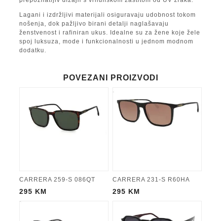
prepoznatljiv dizajn s vrhunskom zaštitom od UV zraka.
Lagani i izdržljivi materijali osiguravaju udobnost tokom
nošenja, dok pažljivo birani detalji naglašavaju
ženstvenost i rafiniran ukus. Idealne su za žene koje žele
spoj luksuza, mode i funkcionalnosti u jednom modnom
dodatku.
POVEZANI PROIZVODI
CARRERA 259-S 086QT
CARRERA 231-S R60HA
295
KM
295
KM