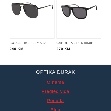
BULGET BG3320M 01A
CARRERA 218-S 003IR
240
KM
270
KM
OPTIKA DURAK
O nama
Pregled vida
Ponuda
Blog