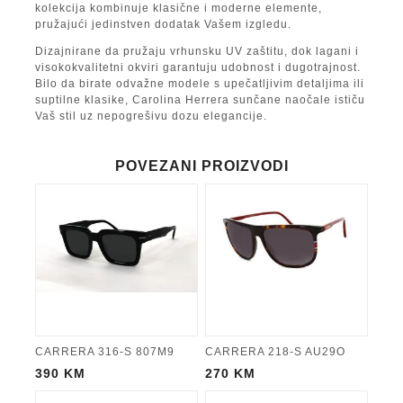
kolekcija kombinuje klasične i moderne elemente,
pružajući jedinstven dodatak Vašem izgledu.
Dizajnirane da pružaju vrhunsku UV zaštitu, dok lagani i
visokokvalitetni okviri garantuju udobnost i dugotrajnost.
Bilo da birate odvažne modele s upečatljivim detaljima ili
suptilne klasike, Carolina Herrera sunčane naočale ističu
Vaš stil uz nepogrešivu dozu elegancije.
POVEZANI PROIZVODI
CARRERA 316-S 807M9
CARRERA 218-S AU29O
390
KM
270
KM