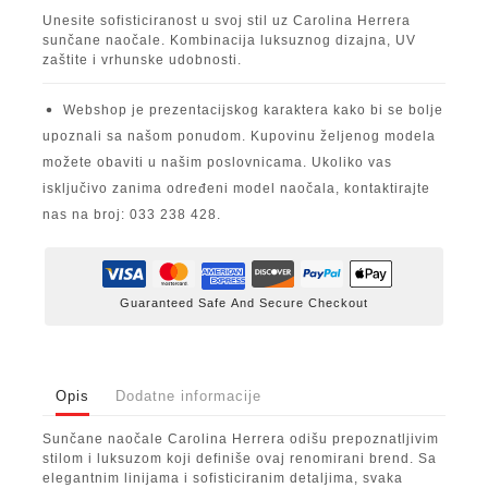
Unesite sofisticiranost u svoj stil uz Carolina Herrera
sunčane naočale. Kombinacija luksuznog dizajna, UV
zaštite i vrhunske udobnosti.
Webshop je prezentacijskog karaktera kako bi se bolje
upoznali sa našom ponudom. Kupovinu željenog modela
možete obaviti u našim poslovnicama. Ukoliko vas
isključivo zanima određeni model naočala, kontaktirajte
nas na broj: 033 238 428.
Guaranteed Safe And Secure Checkout
Opis
Dodatne informacije
Sunčane naočale Carolina Herrera odišu prepoznatljivim
stilom i luksuzom koji definiše ovaj renomirani brend. Sa
elegantnim linijama i sofisticiranim detaljima, svaka