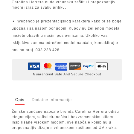
Carolina Herrera nude vrhunsku zaštitu i prepoznatljiv
modni izraz za svaku priliku.
Webshop je prezentacijskog karaktera kako bi se bolje
upoznali sa našom ponudom. Kupovinu željenog modela
možete obaviti u našim poslovnicama. Ukoliko vas
isključivo zanima određeni model naočala, kontaktirajte
nas na broj: 033 238 428.
Guaranteed Safe And Secure Checkout
Opis
Dodatne informacije
Ženske sunčane naočale brenda Carolina Herrera odišu
elegancijom, sofisticiranošću i bezvremenskim stilom.
Inspirisane visokom modom, ove naočale kombinuju
prepoznatljiv dizajn s vrhunskom zaštitom od UV zraka.