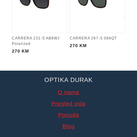
CARRERA 231-S AB8WJ
CARRERA 267-S 086QT
Polarized
270
KM
270
KM
OPTIKA DURAK
O nama
Pregled vida
Ponuda
Blog