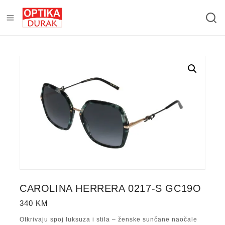
CAROLINA HERRERA 0217-S GC19O
340
KM
Otkrivaju spoj luksuza i stila – ženske sunčane naočale