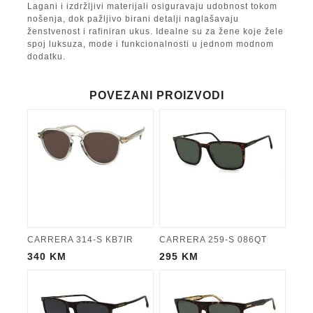
Lagani i izdržljivi materijali osiguravaju udobnost tokom
nošenja, dok pažljivo birani detalji naglašavaju
ženstvenost i rafiniran ukus. Idealne su za žene koje žele
spoj luksuza, mode i funkcionalnosti u jednom modnom
dodatku.
POVEZANI PROIZVODI
CARRERA 314-S KB7IR
CARRERA 259-S 086QT
340
KM
295
KM