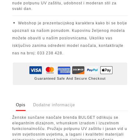
nude potpunu UV zaštitu, udobnost i moderan stil za
svaki dan.
Webshop je prezentacijskog karaktera kako bi se bolje
upoznali sa našom ponudom. Kupovinu željenog modela
možete obaviti u našim poslovnicama. Ukoliko vas
isključivo zanima određeni model naočala, kontaktirajte
nas na broj: 033 238 428.
Guaranteed Safe And Secure Checkout
Opis
Dodatne informacije
Ženske sunčane naočale brenda BULGET odlikuju se
elegantnim dizajnom, vrhunskom izradom i izuzetnom
funkcionalnošću. Pružaju potpunu UV zaštitu i jasan vid u
svim svjetlosnim uvjetima, a lagani i kvalitetni materijali
osiguravaju udobnost tokom cjelodnevnog nošenja.