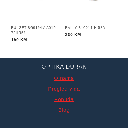
BULGET BG9194M A01P
BALLY BY0014-H 52A
72HR58
260
KM
190
KM
OPTIKA DURAK
O nama
Pregled vida
Ponuda
Blog