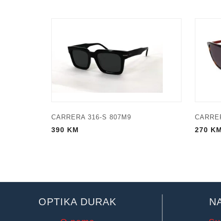
CARRERA 316-S 807M9
CARRER
390
KM
270
K
OPTIKA DURAK
N