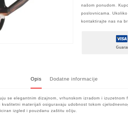
našom ponudom. Kupov
poslovnicama. Ukoliko
kontaktirajte nas na b
Guara
Opis
Dodatne informacije
u se elegantnim dizajnom, vrhunskom izradom i izuzetnom fu
i i kvalitetni materijali osiguravaju udobnost tokom cjelodne
ticiran izgled i pouzdanu zaštitu očiju.