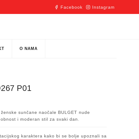
Facebook
Instagram
KT
O NAMA
267 P01
ne, ženske sunčane naočale BULGET nude
obnost i moderan stil za svaki dan.
acijskog karaktera kako bi se bolje upoznali sa