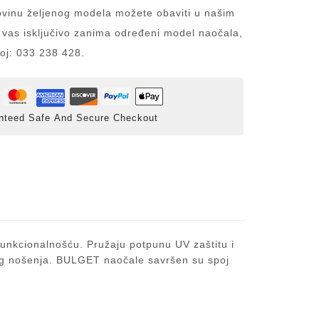
inu željenog modela možete obaviti u našim
 vas isključivo zanima određeni model naočala,
roj: 033 238 428.
nteed Safe And Secure Checkout
nkcionalnošću. Pružaju potpunu UV zaštitu i
vnog nošenja. BULGET naočale savršen su spoj