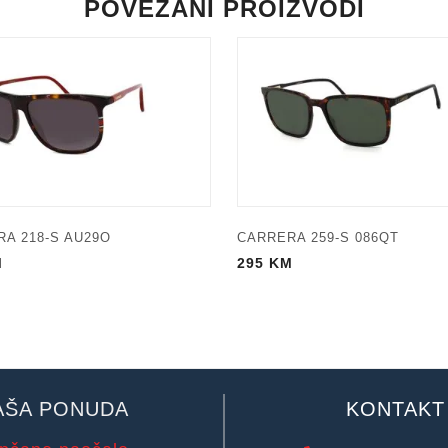
POVEZANI PROIZVODI
A 218-S AU29O
CARRERA 259-S 086QT
M
295
KM
AŠA PONUDA
KONTAKT