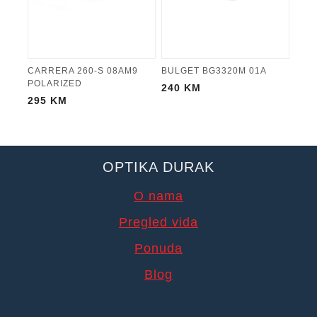
CARRERA 260-S 08AM9
BULGET BG3320M 01A
POLARIZED
240
KM
295
KM
OPTIKA DURAK
O nama
Pregled vida
Ponuda
Blog