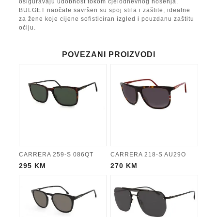
osiguravaju udobnost tokom cjelodnevnog nošenja.
BULGET naočale savršen su spoj stila i zaštite, idealne
za žene koje cijene sofisticiran izgled i pouzdanu zaštitu
očiju.
POVEZANI PROIZVODI
CARRERA 259-S 086QT
CARRERA 218-S AU29O
295
KM
270
KM