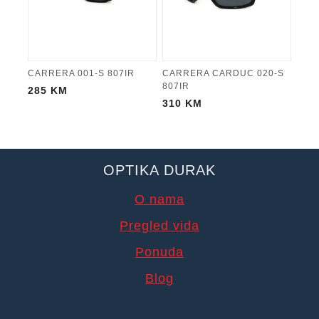
CARRERA 001-S 807IR
CARRERA CARDUC 020-S
807IR
285
KM
310
KM
OPTIKA DURAK
O nama
Pregled vida
Ponuda
Blog