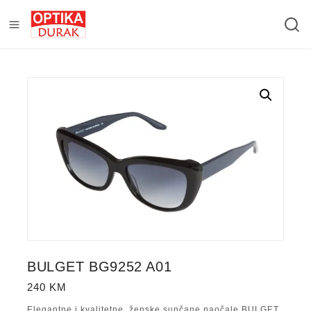
BULGET BG9252 A01
240
KM
Elegantne i kvalitetne, ženske sunčane naočale BULGET