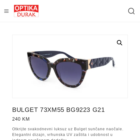
BULGET 73XM55 BG9223 G21
240
KM
Otkrijte svakodnevni luksuz uz Bulget sunčane naočale.
Elegantni dizajn, vrhunska UV zaštita i udobnost u