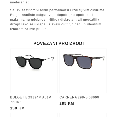
moderan stil.
Sa UV zaštitom visokih performansi i izdržljivim okvirima,
Bulget naočale osiguravaju dugotrajnu upotrebu i
maksimalnu udobnost. Njihov diskretan, ali upečatljiv
dizajn lako se uklapa uz svaki outfit, čineći ih idealnim
izborom za sve prilike.
POVEZANI PROIZVODI
BULGET BG9194M A01P
CARRERA 298-S 08690
72HR58
285
KM
190
KM