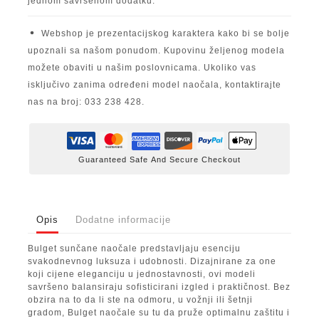
jednom savršenom dodatku.
Webshop je prezentacijskog karaktera kako bi se bolje
upoznali sa našom ponudom. Kupovinu željenog modela
možete obaviti u našim poslovnicama. Ukoliko vas
isključivo zanima određeni model naočala, kontaktirajte
nas na broj: 033 238 428.
Guaranteed Safe And Secure Checkout
Opis
Dodatne informacije
Bulget sunčane naočale
predstavljaju esenciju
svakodnevnog luksuza i udobnosti. Dizajnirane za one
koji cijene eleganciju u jednostavnosti, ovi modeli
savršeno balansiraju sofisticirani izgled i praktičnost. Bez
obzira na to da li ste na odmoru, u vožnji ili šetnji
gradom, Bulget naočale su tu da pruže optimalnu zaštitu i