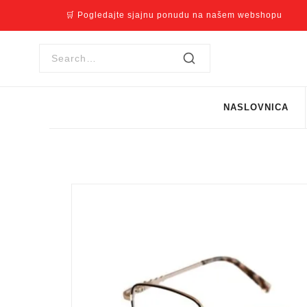
🛒 Pogledajte sjajnu ponudu na našem webshopu
NASLOVNICA