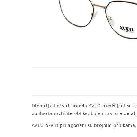
Dioptrijski okviri brenda AVEO osmišljeni su 
obuhvata različite oblike, boje i završne deta
AVEO okviri prilagođeni su brojnim prilikama, 