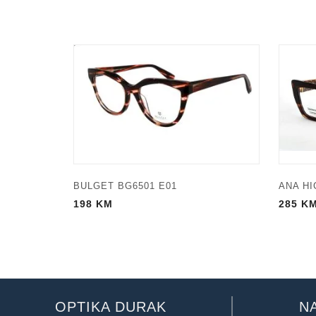
BULGET BG6501 E01
ANA HI
198
KM
285
K
OPTIKA DURAK
N