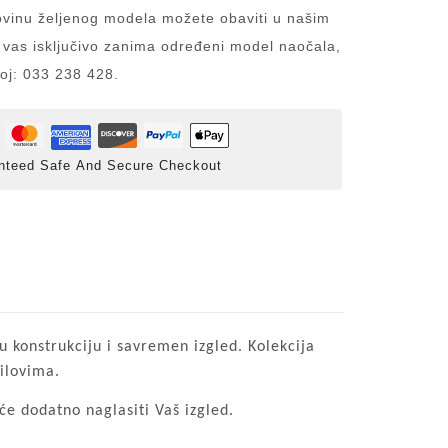
inu željenog modela možete obaviti u našim
 vas isključivo zanima određeni model naočala,
roj: 033 238 428.
nteed Safe And Secure Checkout
u konstrukciju i savremen izgled. Kolekcija
tilovima.
će dodatno naglasiti Vaš izgled.