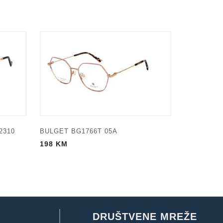
2310
BULGET BG1766T 05A
198
KM
DRUŠTVENE MREŽE