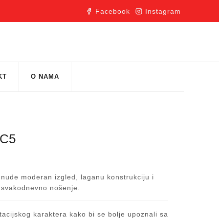
Facebook
Instagram
KT
O NAMA
 C5
O nude moderan izgled, laganu konstrukciju i
 svakodnevno nošenje.
acijskog karaktera kako bi se bolje upoznali sa