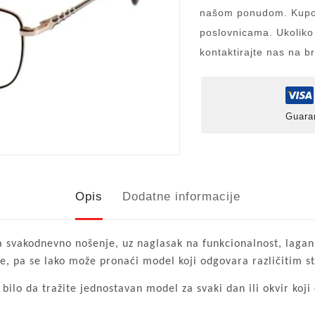
našom ponudom. Kupov
poslovnicama. Ukoliko
kontaktirajte nas na b
Guara
Opis
Dodatne informacije
za svakodnevno nošenje, uz naglasak na funkcionalnost, lagan
lje, pa se lako može pronaći model koji odgovara različitim s
bilo da tražite jednostavan model za svaki dan ili okvir koji 