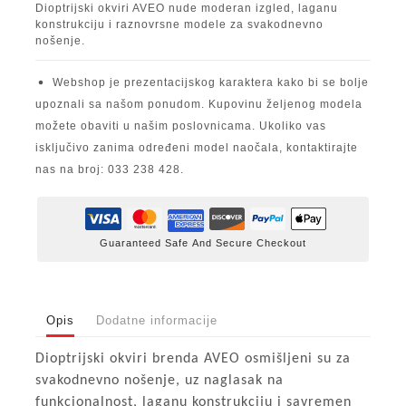
Dioptrijski okviri AVEO nude moderan izgled, laganu
konstrukciju i raznovrsne modele za svakodnevno
nošenje.
Webshop je prezentacijskog karaktera kako bi se bolje
upoznali sa našom ponudom. Kupovinu željenog modela
možete obaviti u našim poslovnicama. Ukoliko vas
isključivo zanima određeni model naočala, kontaktirajte
nas na broj: 033 238 428.
Guaranteed Safe And Secure Checkout
Opis
Dodatne informacije
Dioptrijski okviri brenda AVEO osmišljeni su za
svakodnevno nošenje, uz naglasak na
funkcionalnost, laganu konstrukciju i savremen