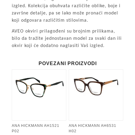
izgled. Kolekcija obuhvata različite oblike, boje i
završne detalje, pa se lako može pronaći model
koji odgovara različitim stilovima.
AVEO okviri prilagođeni su brojnim prilikama,
bilo da tražite jednostavan model za svaki dan ili
okvir koji će dodatno naglasiti Vaš izgled.
POVEZANI PROIZVODI
ANA HICKMANN AH1521
ANA HICKMANN AH6531
P02
H02