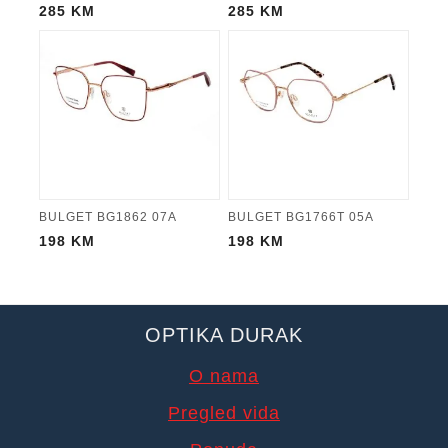
285
KM
285
KM
BULGET BG1862 07A
BULGET BG1766T 05A
198
KM
198
KM
OPTIKA DURAK
O nama
Pregled vida