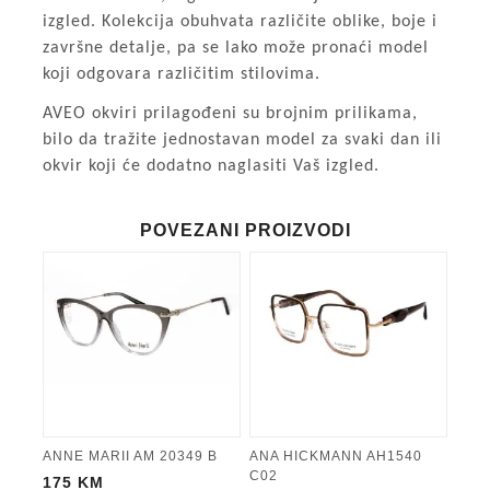
izgled. Kolekcija obuhvata različite oblike, boje i
završne detalje, pa se lako može pronaći model
koji odgovara različitim stilovima.
AVEO okviri prilagođeni su brojnim prilikama,
bilo da tražite jednostavan model za svaki dan ili
okvir koji će dodatno naglasiti Vaš izgled.
POVEZANI PROIZVODI
ANNE MARII AM 20349 B
ANA HICKMANN AH1540
C02
175
KM