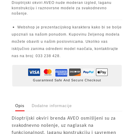
Dioptrijski okviri AVEO nude moderan izgled, laganu
konstrukciju i raznovrsne modele za svakodnevno
nošenje.
Webshop je prezentacijskog karaktera kako bi se bolje
upoznali sa našom ponudom. Kupovinu željenog modela
možete obaviti u našim poslovnicama. Ukoliko vas
isključivo zanima određeni model naočala, kontaktirajte
nas na broj: 033 238 428.
Guaranteed Safe And Secure Checkout
Opis
Dodatne informacije
Dioptrijski okviri brenda AVEO osmišljeni su za
svakodnevno nošenje, uz naglasak na
funkcionalnost, laganu konstrukciju i savremen