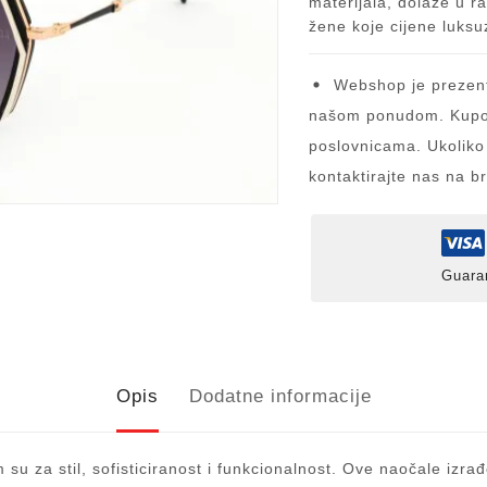
materijala, dolaze u r
žene koje cijene luksu
Webshop je prezent
našom ponudom. Kupov
poslovnicama. Ukoliko
kontaktirajte nas na b
Guara
Opis
Dodatne informacije
u za stil, sofisticiranost i funkcionalnost. Ove naočale izr