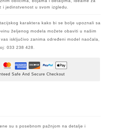
aznim oblicima, bojama i detaljima, idealne za
z i jedinstvenost u svom izgledu.
acijskog karaktera kako bi se bolje upoznali sa
inu željenog modela možete obaviti u našim
 vas isključivo zanima određeni model naočala,
roj: 033 238 428.
nteed Safe And Secure Checkout
ađene su s posebnom pažnjom na detalje i