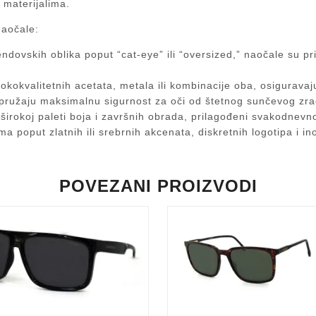
 materijalima.
naočale:
endovskih oblika poput “cat-eye” ili “oversized,” naočale su p
isokokvalitetnih acetata, metala ili kombinacije oba, osigurava
 pružaju maksimalnu sigurnost za oči od štetnog sunčevog zra
u širokoj paleti boja i završnih obrada, prilagođeni svakodnev
a poput zlatnih ili srebrnih akcenata, diskretnih logotipa i in
POVEZANI PROIZVODI