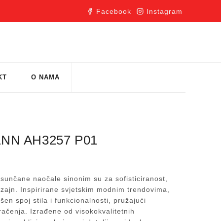
Facebook
Instagram
KT
O NAMA
NN AH3257 P01
unčane naočale sinonim su za sofisticiranost,
izajn. Inspirirane svjetskim modnim trendovima,
en spoj stila i funkcionalnosti, pružajući
račenja. Izrađene od visokokvalitetnih