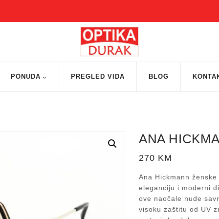
PONUDA
PREGLED VIDA
BLOG
KONTA
ANA HICKMA
270
KM
Ana Hickmann ženske s
eleganciju i moderni d
ove naočale nude savrš
visoku zaštitu od UV z