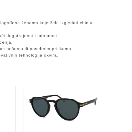
rilagođene ženama koje žele izgledati chic u
jući dugotrajnost i udobnost.
čenja.
nom nošenju ili posebnim prilikama.
ovativnih tehnologija okvira.