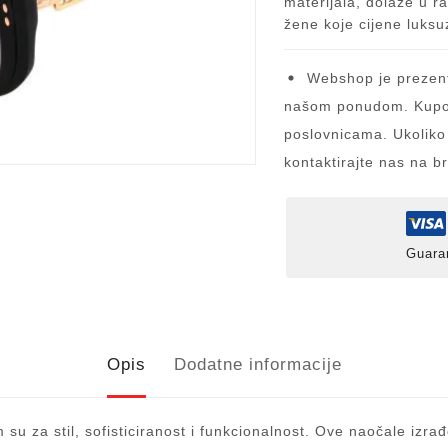
materijala, dolaze u r
žene koje cijene luksu
Webshop je prezent
našom ponudom. Kupov
poslovnicama. Ukoliko
kontaktirajte nas na b
Guara
Opis
Dodatne informacije
u za stil, sofisticiranost i funkcionalnost. Ove naočale izr