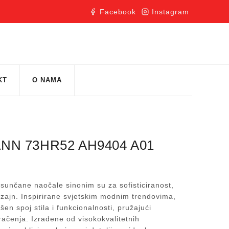
Facebook
Instagram
KT
O NAMA
NN 73HR52 AH9404 A01
unčane naočale sinonim su za sofisticiranost,
izajn. Inspirirane svjetskim modnim trendovima,
en spoj stila i funkcionalnosti, pružajući
račenja. Izrađene od visokokvalitetnih