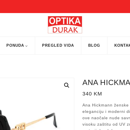
PONUDA
PREGLED VIDA
BLOG
KONTA
ANA HICKMA
340
KM
Ana Hickmann ženske s
eleganciju i moderni d
ove naočale nude savrš
visoku zaštitu od UV z