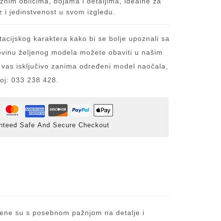
aznim oblicima, bojama i detaljima, idealne za
z i jedinstvenost u svom izgledu.
acijskog karaktera kako bi se bolje upoznali sa
inu željenog modela možete obaviti u našim
 vas isključivo zanima određeni model naočala,
roj: 033 238 428.
nteed Safe And Secure Checkout
ađene su s posebnom pažnjom na detalje i