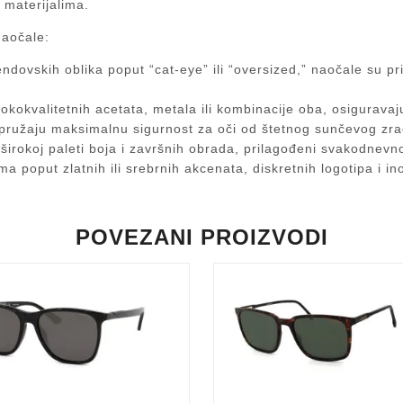
 materijalima.
naočale:
endovskih oblika poput “cat-eye” ili “oversized,” naočale su p
isokokvalitetnih acetata, metala ili kombinacije oba, osigurava
 pružaju maksimalnu sigurnost za oči od štetnog sunčevog zra
u širokoj paleti boja i završnih obrada, prilagođeni svakodnev
a poput zlatnih ili srebrnih akcenata, diskretnih logotipa i in
POVEZANI PROIZVODI