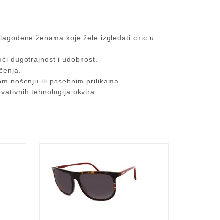
rilagođene ženama koje žele izgledati chic u
jući dugotrajnost i udobnost.
čenja.
nom nošenju ili posebnim prilikama.
ovativnih tehnologija okvira.