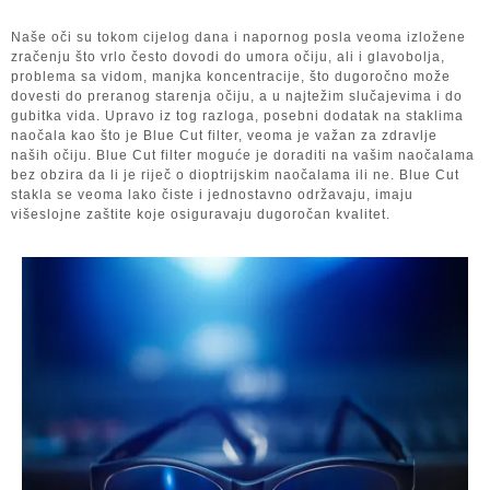
Naše oči su tokom cijelog dana i napornog posla veoma izložene
zračenju što vrlo često dovodi do umora očiju, ali i glavobolja,
problema sa vidom, manjka koncentracije, što dugoročno može
dovesti do preranog starenja očiju, a u najtežim slučajevima i do
gubitka vida. Upravo iz tog razloga, posebni dodatak na staklima
naočala kao što je Blue Cut filter, veoma je važan za zdravlje
naših očiju. Blue Cut filter moguće je doraditi na vašim naočalama
bez obzira da li je riječ o dioptrijskim naočalama ili ne. Blue Cut
stakla se veoma lako čiste i jednostavno održavaju, imaju
višeslojne zaštite koje osiguravaju dugoročan kvalitet.