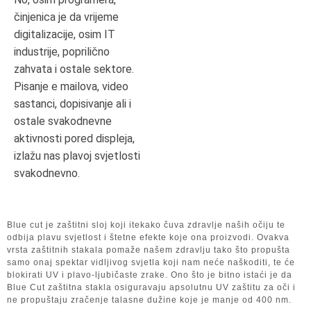
činjenica je da vrijeme
digitalizacije, osim IT
industrije, poprilično
zahvata i ostale sektore.
Pisanje e mailova, video
sastanci, dopisivanje ali i
ostale svakodnevne
aktivnosti pored displeja,
izlažu nas plavoj svjetlosti
svakodnevno.
Blue cut je zaštitni sloj koji itekako čuva zdravlje naših očiju te
odbija plavu svjetlost i štetne efekte koje ona proizvodi. Ovakva
vrsta zaštitnih stakala pomaže našem zdravlju tako što propušta
samo onaj spektar vidljivog svjetla koji nam neće naškoditi, te će
blokirati UV i plavo-ljubičaste zrake. Ono što je bitno istaći je da
Blue Cut zaštitna stakla osiguravaju apsolutnu UV zaštitu za oči i
ne propuštaju zračenje talasne dužine koje je manje od 400 nm.