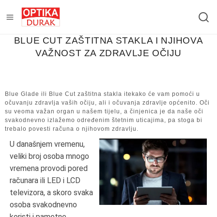
BLUE CUT ZAŠTITNA STAKLA I NJIHOVA
VAŽNOST ZA ZDRAVLJE OČIJU
Blue Glade ili Blue Cut zaštitna stakla itekako će vam pomoći u
očuvanju zdravlja vaših očiju, ali i očuvanja zdravlje općenito. Oči
su veoma važan organ u našem tijelu, a činjenica je da naše oči
svakodnevno izlažemo određenim štetnim uticajima, pa stoga bi
trebalo povesti računa o njihovom zdravlju.
U današnjem vremenu,
veliki broj osoba mnogo
vremena provodi pored
računara ili LED i LCD
televizora, a skoro svaka
osoba svakodnevno
koristi i pametne