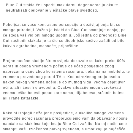
Blue Cut stakla će usporiti makularnu degenaeraciju oka te
neutralisati djelovanje vještačke plave svjetlosti.
Poboljšat će vašu kontrastnu percepciju a doživljaj boja bit će
mnogo prirodniji. Važno je istaći da Blue Cut smanjuje odsjaj, pa
će stoga vaš vid biti mnogo ugodniji. Još jedna od prednosti Blue
Cut zaštitnih stakala je ta što će dioptrijsko sočivo zaštiti od bilo
kakvih ogrebotina, masnoće, prljavštine…
Brojne naučne studije širom svijeta dokazale su kako preko 60%
odraslih osoba vremenom počinje osjećati posljedice zbog
naprezanja očiju zbog korištenja računara, tipkanja na mobitelu, te
vremena provedenog pored TV-a. Kod određenog broja osoba
nakon nekog vremena došlo je do mutnog vida, veoma osjetljivih
očiju, ali i čestih glavobolja. Ovakve situacije mogu uzrokovati
veoma teške bolesti poput karcinoma, dijabetesa, srčanih bolesti
ali i rane katarakte.
Kako bi izbjegli neželjene posljedice, a ukoliko mnogo vremena
provodite pored računara preporučujemo vam da obavezno nosite
naočale sa staklima koje imaju Blue Cut zaštitu. Na taj način ćete
smanjiti vašu izloženost plavoj svjetlosti, a umor koji je najčešće