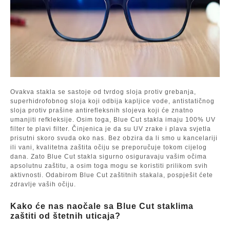
Ovakva stakla se sastoje od tvrdog sloja protiv grebanja,
superhidrofobnog sloja koji odbija kapljice vode, antistatičnog
sloja protiv prašine antirefleksnih slojeva koji će znatno
umanjiti refkleksije. Osim toga, Blue Cut stakla imaju 100% UV
filter te plavi filter. Činjenica je da su UV zrake i plava svjetla
prisutni skoro svuda oko nas. Bez obzira da li smo u kancelariji
ili vani, kvalitetna zaštita očiju se preporučuje tokom cijelog
dana. Zato Blue Cut stakla sigurno osiguravaju vašim očima
apsolutnu zaštitu, a osim toga mogu se koristiti prilikom svih
aktivnosti. Odabirom Blue Cut zaštitnih stakala, pospješit ćete
zdravlje vaših očiju.
Kako će nas naočale sa Blue Cut staklima
zaštiti od štetnih uticaja?